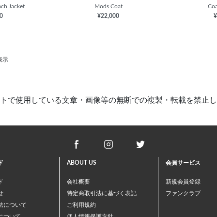
ch Jacket
Mods Coat
Coa
00
¥22,000
¥
表示
トで使用している文章・画像等の
無断での複製・転載を禁止し
ド
ABOUT US
会員サービス
ド
会社概要
新規会員登録
せ
特定商取引法に基づく表記
ファンクラブ
法について
ご利用規約
について
個人情報保護方針