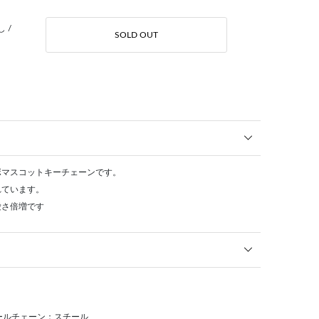
 /
SOLD OUT
ボマスコットキーチェーンです。
れています。
愛さ倍増です
ールチェーン：スチール