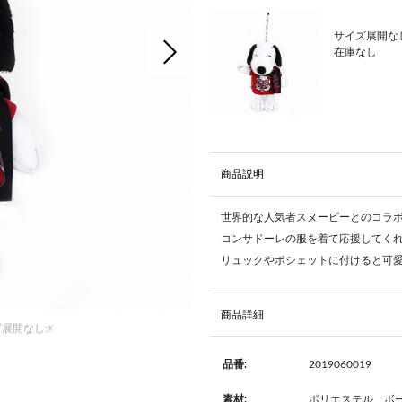
サイズ展開なし
次の画像
在庫なし
商品説明
世界的な人気者スヌーピーとのコラ
コンサドーレの服を着て応援してく
リュックやポシェットに付けると可
商品詳細
展開なし:☓
2019060019
品番:
ポリエステル、ボ
素材: