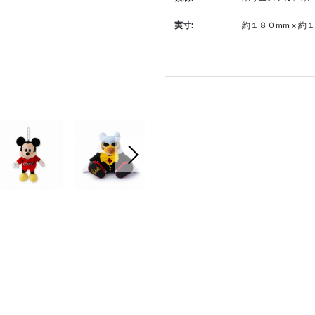
約１８０mm x 約
実寸:
次の画像