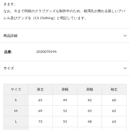
きます。
なお、今まで同様のクラブグッズも制作中のため、相澤氏が携わる新しいアパ
レル及びグッズを［CS Clothing］と明記しています。
商品詳細
2020070194
品番:
サイズ
サイズ
身丈
身幅
肩幅
袖丈
S
65
49
42
60
M
69
52
45
62
L
73
55
48
63