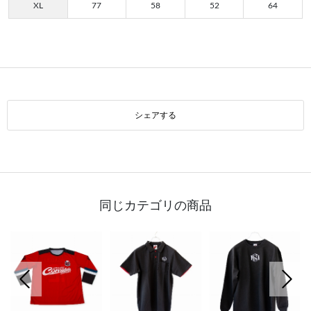
XL
77
58
52
64
シェアする
同じカテゴリの商品
前の画像
次の