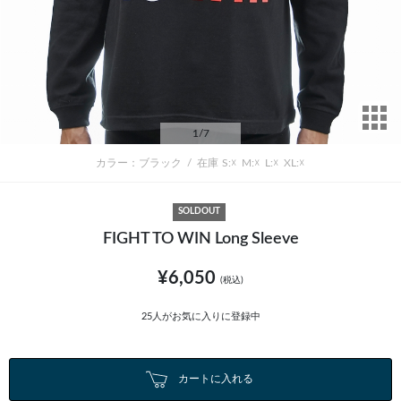
サ
1
/7
カラー：ブラック
/
在庫
S:☓
M:☓
L:☓
XL:☓
SOLDOUT
FIGHT TO WIN Long Sleeve
¥6,050
(税込)
25
人がお気に入りに登録中
カートに入れる