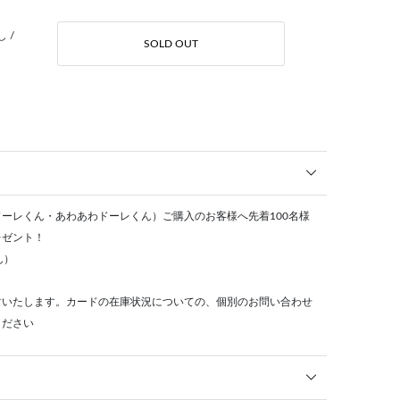
 /
SOLD OUT
ーレくん・あわあわドーレくん）ご購入のお客様へ先着100名様
レゼント！
ん）
封いたします。カードの在庫状況についての、個別のお問い合わせ
ください