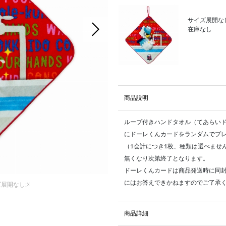
サイズ展開なし
次の画像
在庫なし
商品説明
ループ付きハンドタオル（てあらいド
にドーレくんカードをランダムでプ
（1会計につき1枚、種類は選べませ
無くなり次第終了となります。
ドーレくんカードは商品発送時に同
にはお答えできかねますのでご了承
展開なし:☓
商品詳細