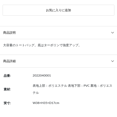
お気に入りに追加
商品説明
大容量のトートバッグ。底はターポリンで強度アップ。
商品詳細
2022040001
品番:
表地上部：ポリエステル 表地下部：PVC 裏地：ポリエス
素材:
テル
W38×H35×D17cm
実寸: