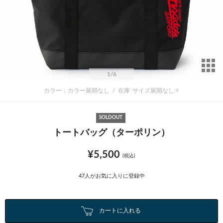
サ
1
/6
カラー：カラー展開なし
/
在庫
サイズ展開なし:☓
SOLDOUT
トートバッグ（ターポリン）
¥5,500
(税込)
47
人がお気に入りに登録中
カートに入れる