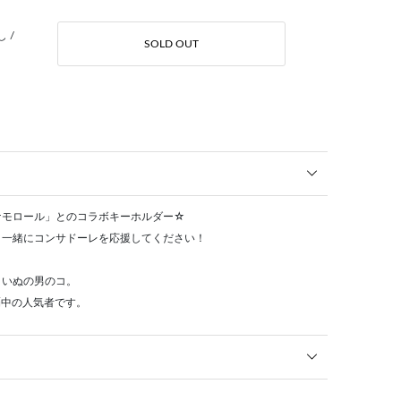
 /
SOLD OUT
ナモロール」とのコラボキーホルダー☆
と一緒にコンサドーレを応援してください！
こいぬの男のコ。
覇中の人気者です。