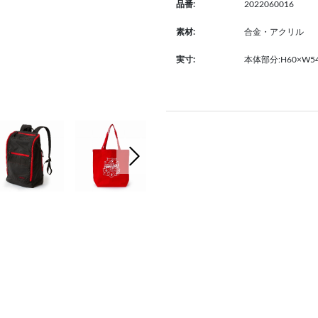
2022060016
品番:
合金・アクリル
素材:
本体部分:H60×W5
実寸:
次の画像