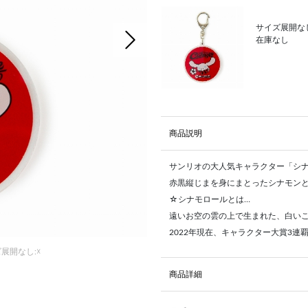
サイズ展開なし
次の画像
在庫なし
商品説明
サンリオの大人気キャラクター「シ
赤黒縦じまを身にまとったシナモン
☆シナモロールとは…
遠いお空の雲の上で生まれた、白い
2022年現在、キャラクター大賞3連
展開なし:☓
商品詳細