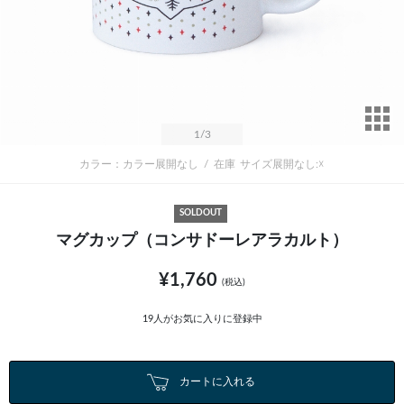
サ
1
/3
カラー：カラー展開なし
/
在庫
サイズ展開なし:☓
SOLDOUT
マグカップ（コンサドーレアラカルト）
¥1,760
(税込)
19
人がお気に入りに登録中
カートに入れる