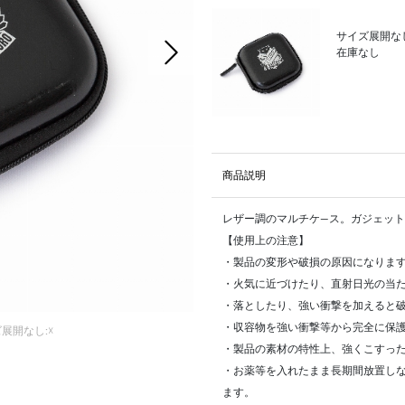
サイズ展開なし
次の画像
在庫なし
商品説明
レザー調のマルチケ―ス。ガジェッ
【使用上の注意】
・製品の変形や破損の原因になりま
・火気に近づけたり、直射日光の当
・落としたり、強い衝撃を加えると
・収容物を強い衝撃等から完全に保
展開なし:☓
・製品の素材の特性上、強くこすっ
・お薬等を入れたまま長期間放置し
ます。