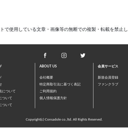
トで使用している文章・画像等の
無断での複製・転載を禁止し
ド
ABOUT US
会員サービス
ド
会社概要
新規会員登録
せ
特定商取引法に基づく表記
ファンクラブ
法について
ご利用規約
について
個人情報保護方針
について
Copyright(c) Consadole co.,ltd. All Rights Reserved.