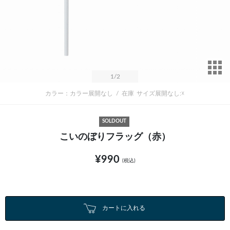
サ
1
/2
カラー：カラー展開なし
/
在庫
サイズ展開なし:☓
SOLDOUT
こいのぼりフラッグ（赤）
¥990
(税込)
カートに入れる