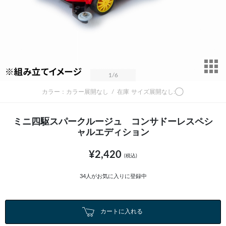
サ
1
/6
カラー：カラー展開なし
/
在庫
サイズ展開なし:◯
ミニ四駆スパークルージュ コンサドーレスペシ
ャルエディション
¥2,420
(税込)
34
人がお気に入りに登録中
カートに入れる