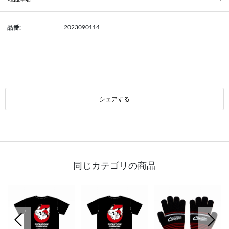
2023090114
品番:
シェアする
同じカテゴリの商品
前の画像
次の