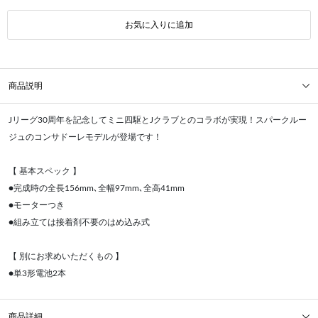
お気に入りに追加
商品説明
Jリーグ30周年を記念してミニ四駆とJクラブとのコラボが実現！スパークルー
ジュのコンサドーレモデルが登場です！
【 基本スペック 】
●完成時の全長156mm､全幅97mm､全高41mm
●モーターつき
●組み立ては接着剤不要のはめ込み式
【 別にお求めいただくもの 】
●単3形電池2本
商品詳細