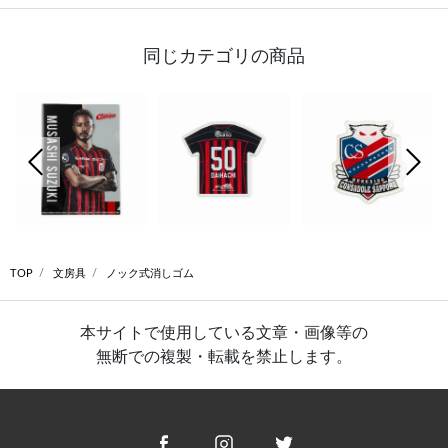
同じカテゴリの商品
前の画像
次の
TOP
文房具
ノック式消しゴム
本サイトで使用している文章・画像等の
無断での複製・転載を禁止します。