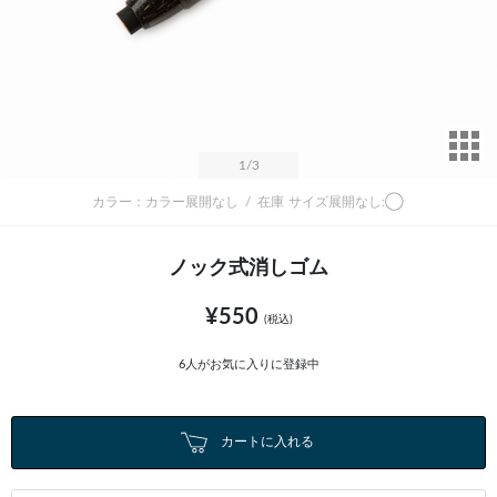
サ
1
/3
カラー：カラー展開なし
/
在庫
サイズ展開なし:◯
ノック式消しゴム
¥550
(税込)
6
人がお気に入りに登録中
カートに入れる