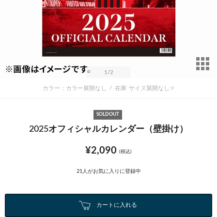
サ
1
/2
カラー：カラー展開なし
/
在庫
サイズ展開なし:☓
SOLDOUT
2025オフィシャルカレンダー（壁掛け）
¥2,090
(税込)
21
人がお気に入りに登録中
カートに入れる