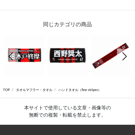
同じカテゴリの商品
前の画像
次の
TOP
タオルマフラー・タオル
ハンドタオル（fine stripes）
本サイトで使用している文章・画像等の
無断での複製・転載を禁止します。