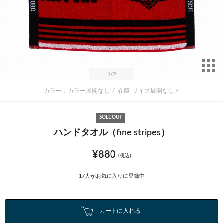
サ
1
/2
カラー：カラー展開なし
/
在庫
サイズ展開なし:☓
SOLDOUT
ハンドタオル（fine stripes）
¥880
(税込)
17
人がお気に入りに登録中
カートに入れる