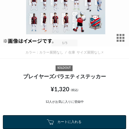
サ
1
/5
カラー：カラー展開なし
/
在庫
サイズ展開なし:☓
SOLDOUT
プレイヤーズバラエティステッカー
¥1,320
(税込)
12
人がお気に入りに登録中
カートに入れる