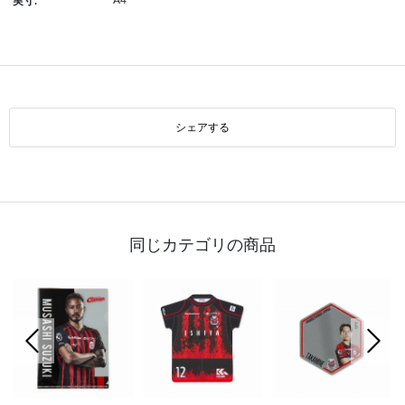
A4
実寸:
シェアする
同じカテゴリの商品
前の画像
次の