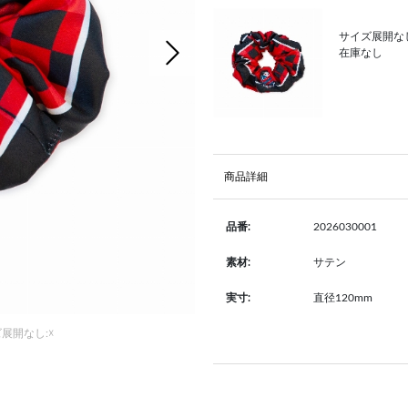
サイズ展開なし
次の画像
在庫なし
商品詳細
2026030001
品番:
サテン
素材:
直径120mm
実寸:
展開なし:☓