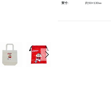
約50×130㎜
実寸:
次の画像