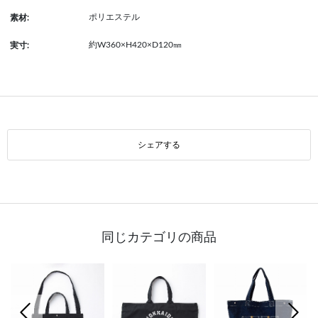
ポリエステル
素材:
約W360×H420×D120㎜
実寸:
シェアする
同じカテゴリの商品
前の画像
次の