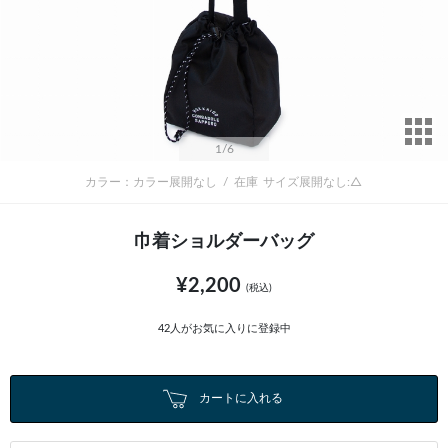
サ
1
/6
カラー：カラー展開なし
/
在庫
サイズ展開なし:△
巾着ショルダーバッグ
¥2,200
(税込)
42
人がお気に入りに登録中
カートに入れる