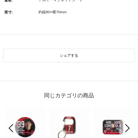
アルミ・マグネットシート
素材:
約縦80×横70mm
実寸:
シェアする
同じカテゴリの商品
前の画像
次の