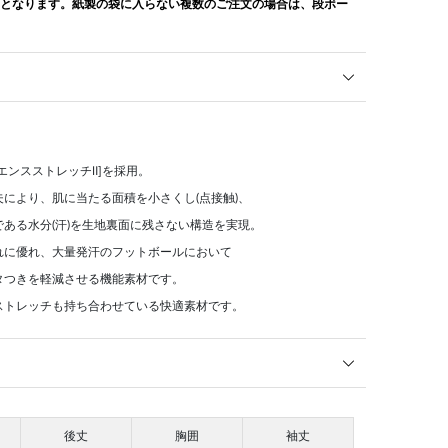
けとなります。紙製の袋に入らない複数のご注文の場合は、段ボー
エンスストレッチⅡ]を採用。
により、肌に当たる面積を小さくし(点接触)、
ある水分(汗)を生地裏面に残さない構造を実現。
れに優れ、大量発汗のフットボールにおいて
タつきを軽減させる機能素材です。
ストレッチも持ち合わせている快適素材です。
後丈
胸囲
袖丈