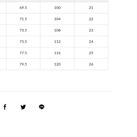
69.5
100
21
71.5
104
22
73.5
108
23
75.5
112
24
77.5
116
25
79.5
120
26