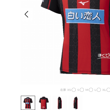
前の画像
在庫
XS:◯
S:◯
M:◯
L:◯
XL: