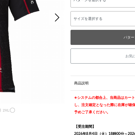
次の画像
パター
お気
商品説明
※システムの都合上、当商品はカー
し、注文確定となった際に在庫が確
◯
2XL:◯
予めご了承ください。
【受注期間】
2026年8月4日（火）18時00分～20