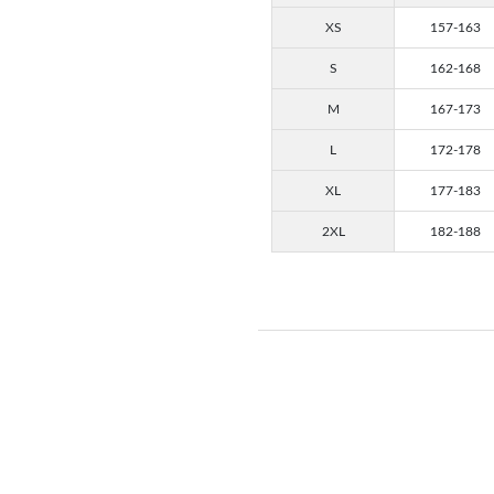
XS
157-163
S
162-168
M
167-173
L
172-178
XL
177-183
2XL
182-188