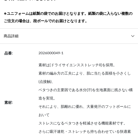
※ユニフォームは紙製の袋でのお届けとなります。紙製の袋に入らない複数の
ご注文の場合は、段ボールでのお届けとなります。
商品詳細
2026000049-1
品番:
素材は[ドライサイエンスストレッチⅡ]を採用。
素材の編み方の工夫により、肌に当たる面積を小さくし
(点接触)、
ベタつきの主要因である水分(汗)を生地裏面に残さない構
造を実現。
素材:
それにより、肌離れに優れ、大量発汗のフットボールに
おいて
ストレスになるベタつきを軽減させる機能素材です。
さらに吸汗速乾・ストレッチも持ち合わせている快適素