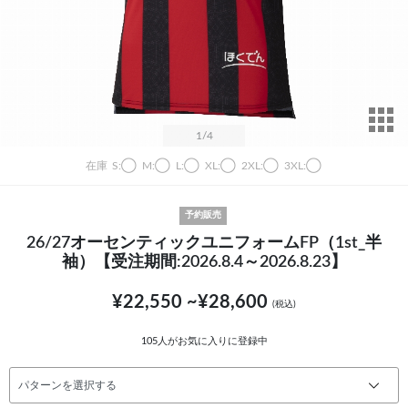
サ
1
/4
在庫
S:◯
M:◯
L:◯
XL:◯
2XL:◯
3XL:◯
予約販売
26/27オーセンティックユニフォームFP（1st_半
袖）【受注期間:2026.8.4～2026.8.23】
¥22,550 ~¥28,600
(税込)
105
人がお気に入りに登録中