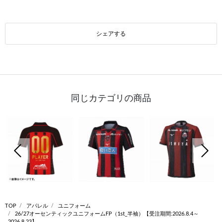
シェアする
同じカテゴリの商品
前の画像
次の
TOP
アパレル
ユニフォーム
26/27オーセンティックユニフォームFP（1st_半袖）【受注期間:2026.8.4～
2026.8.23】