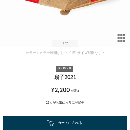
サ
1
/2
カラー：カラー展開なし
/
在庫
サイズ展開なし:☓
SOLDOUT
扇子2021
¥2,200
(税込)
22
人がお気に入りに登録中
カートに入れる