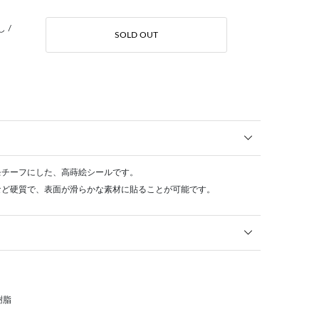
 /
SOLD OUT
モチーフにした、高蒔絵シールです。
など硬質で、表面が滑らかな素材に貼ることが可能です。
樹脂