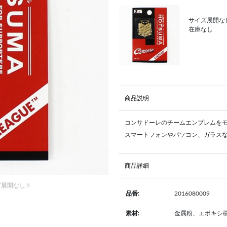
サイズ展開なし
在庫なし
商品説明
コンサドーレのチームエンブレムを
スマートフォンやパソコン、ガラス
商品詳細
展開なし:☓
2016080009
品番:
金属粉、エポキシ
素材: