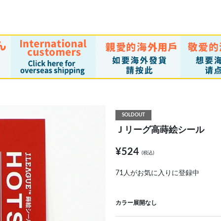
SOLDOUT
Ｊリーグ高蒔絵シール
¥524
(税込)
71
人がお気に入りに登録中
カラー展開なし