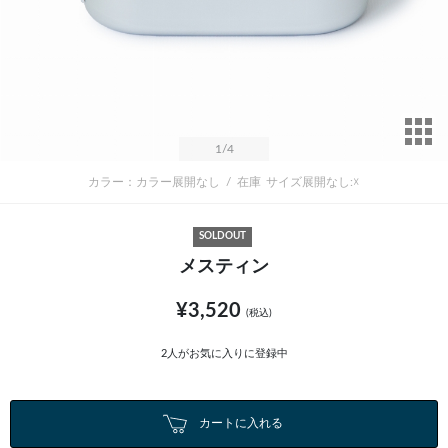
サ
1
/4
カラー：カラー展開なし
/
在庫
サイズ展開なし:☓
SOLDOUT
メスティン
¥3,520
(税込)
2
人がお気に入りに登録中
カートに入れる