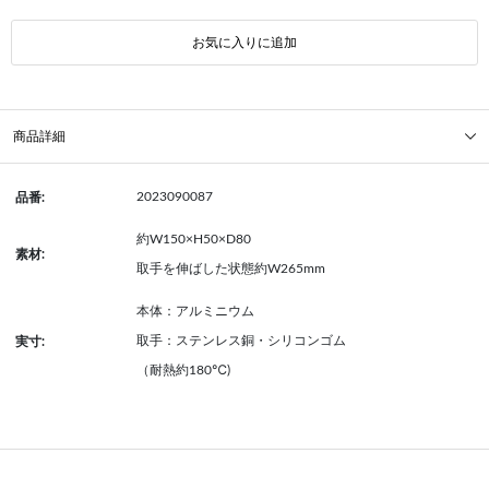
お気に入りに追加
商品詳細
2023090087
品番:
約W150×H50×D80
素材:
取手を伸ばした状態約W265mm
本体：アルミニウム
取手：ステンレス銅・シリコンゴム
実寸:
（耐熱約180℃)