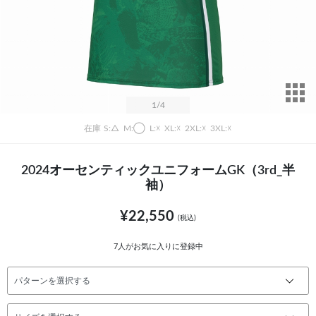
サ
1
/4
在庫
S:△
M:◯
L:☓
XL:☓
2XL:☓
3XL:☓
2024オーセンティックユニフォームGK（3rd_半
袖）
¥22,550
(税込)
7
人がお気に入りに登録中