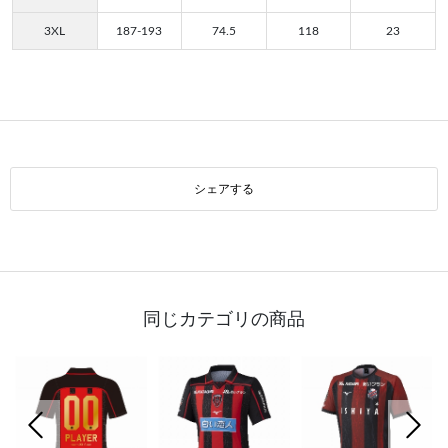
3XL
187-193
74.5
118
23
シェアする
同じカテゴリの商品
前の画像
次の