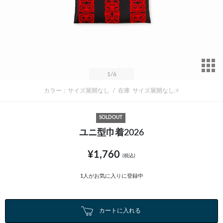
サ
1
/6
カラー：サイズ展開なし
/
在庫
サイズ展開なし:☓
SOLDOUT
ユニ型巾着2026
¥1,760
(税込)
1
人がお気に入りに登録中
カートに入れる