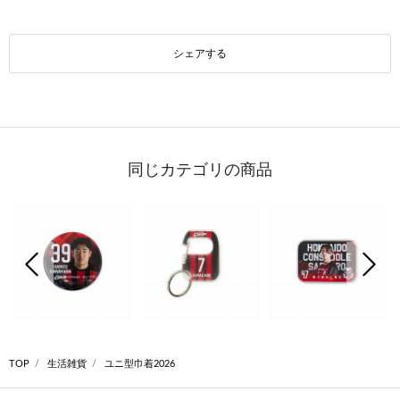
シェアする
同じカテゴリの商品
前の画像
次の
TOP
生活雑貨
ユニ型巾着2026